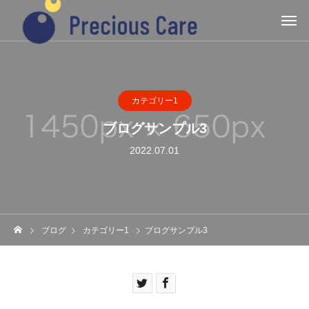
カテゴリー1
ブログサンプル3
2022.07.01
ブログ
カテゴリー1
ブログサンプル3