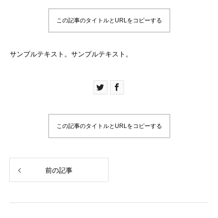
この記事のタイトルとURLをコピーする
サンプルテキスト。サンプルテキスト。
この記事のタイトルとURLをコピーする
前の記事